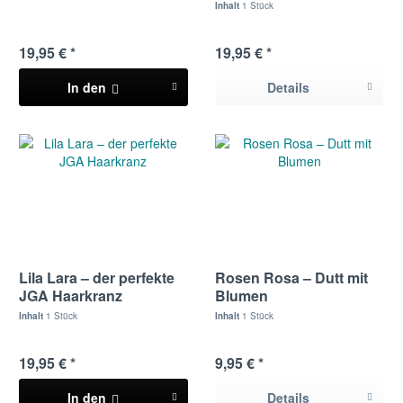
Braut
Inhalt
1 Stück
19,95 € *
19,95 € *
In den
Details
Lila Lara – der perfekte
Rosen Rosa – Dutt mit
JGA Haarkranz
Blumen
Inhalt
1 Stück
Inhalt
1 Stück
19,95 € *
9,95 € *
In den
Details