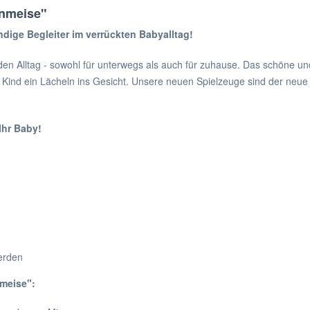
enmeise"
dige Begleiter im verrückten Babyalltag!
r den Alltag - sowohl für unterwegs als auch für zuhause. Das schöne 
ind ein Lächeln ins Gesicht. Unsere neuen Spielzeuge sind der neue H
Ihr Baby!
erden
meise":