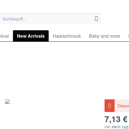
tival
New Arrivals
Haarschmuck
Baby and more
Dieser
7,13 €
inkl. MwSt.
zzgl